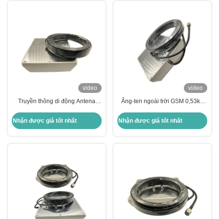
video
video
Truyền thông di động Antena
Ăng-ten ngoài trời GSM 0,53kg
Gsm ngoài trời với Downtilt Mast
màu trắng Công suất lớn Vùng
Mount Kit không thấm nước
phủ sóng rộng Truyền thông di
Nhận được giá tốt nhất
Nhận được giá tốt nhất
động