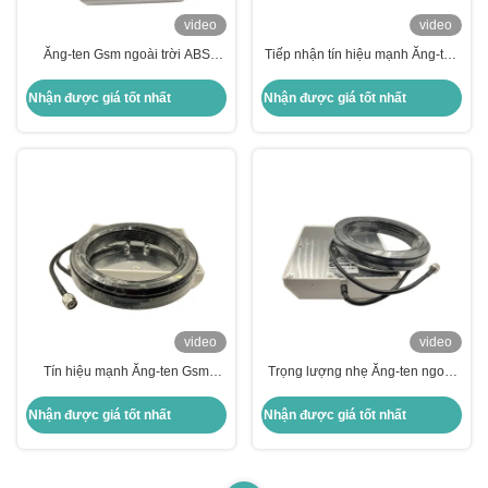
video
video
Ăng-ten Gsm ngoài trời ABS
Tiếp nhận tín hiệu mạnh Ăng-ten
Radome Trọng lượng nhẹ Khối
ngoài trời GSM Chống nước Dễ
lượng nhỏ Dễ sử dụng
bảo trì
Nhận được giá tốt nhất
Nhận được giá tốt nhất
video
video
Tín hiệu mạnh Ăng-ten Gsm
Trọng lượng nhẹ Ăng-ten ngoài
Ngoài trời ABS Radome Trọng
trời GSM Chống nước 2g Ăng-ten
lượng nhẹ Dễ bảo trì
Gsm Thiết bị di động
Nhận được giá tốt nhất
Nhận được giá tốt nhất