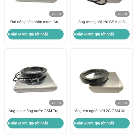
video
video
Khả năng tiếp nhận mạnh Ăng-
Ăng-ten ngoài trời GSM nhỏ
ten Gsm di động Ăng-ten Gsm
Trọng lượng nhẹ Ăng-ten chống
nhỏ chống nước ngoài trời
nước 1900 MHz Dễ sử dụng
Nhận được giá tốt nhất
Nhận được giá tốt nhất
video
video
Ăng-ten chống nước GSM Trọng
Ăng-ten ngoài trời 2G GSM Khối
lượng nhẹ Ăng-ten ngoài trời 2g
lượng nhỏ Trọng lượng nhẹ Dễ
Gsm Dễ dàng cài đặt
dàng cài đặt Tín hiệu tốt
Nhận được giá tốt nhất
Nhận được giá tốt nhất